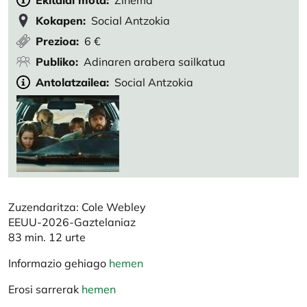
Ekitaldi mota
Zinema
Kokapen
Social Antzokia
Prezioa
6 €
Publiko
Adinaren arabera sailkatua
Antolatzailea
Social Antzokia
Zuzendaritza: Cole Webley
EEUU-2026-Gaztelaniaz
83 min. 12 urte
Informazio gehiago
hemen
Erosi sarrerak
hemen