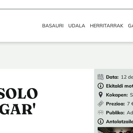
BASAURI
UDALA
HERRITARRAK
G
Data
12 de
Ekitaldi mo
 SOLO
Kokapen
S
GAR'
Prezioa
7 
Publiko
Ad
Antolatzail