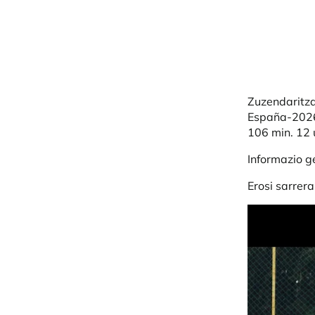
Zuzendaritza
España-2026
106 min. 12 
Informazio 
Erosi sarrer