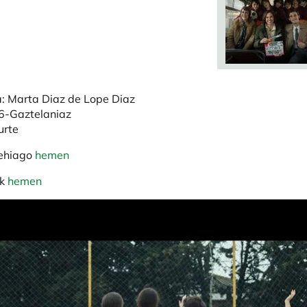
: Marta Diaz de Lope Diaz
-Gaztelaniaz
urte
gehiago
hemen
ak
hemen