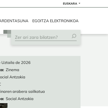
EUSKARA
ARDENTASUNA
EGOITZA ELEKTRONIKOA
 Uztaila de 2026
ta
Zinema
ocial Antzokia
€
inaren arabera sailkatua
ea
Social Antzokia