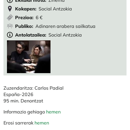
Ekitaldi mota
Zinema
Kokapen
Social Antzokia
Prezioa
6 €
Publiko
Adinaren arabera sailkatua
Antolatzailea
Social Antzokia
Zuzendaritza: Carlos Padial
España-2026
95 min. Denontzat
Informazio gehiago
hemen
Erosi sarrerak
hemen