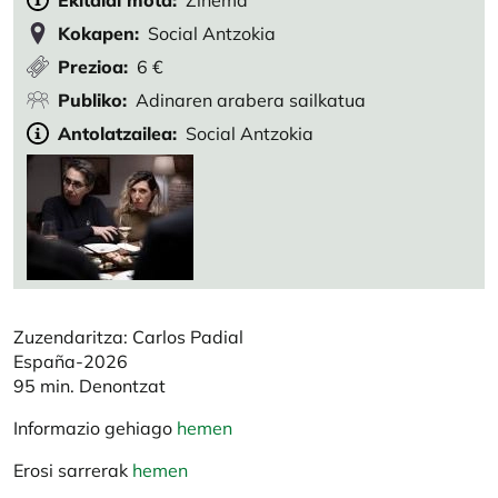
Ekitaldi mota
Zinema
Kokapen
Social Antzokia
Prezioa
6 €
Publiko
Adinaren arabera sailkatua
Antolatzailea
Social Antzokia
Zuzendaritza: Carlos Padial
España-2026
95 min. Denontzat
Informazio gehiago
hemen
Erosi sarrerak
hemen