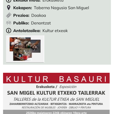
Ekitaldi mota
Erakusketa
Kokapen
Taberna Nagusia San Miguel
Prezioa
Doakoa
Publiko
Denontzat
Antolatzailea
Kultur etxeak