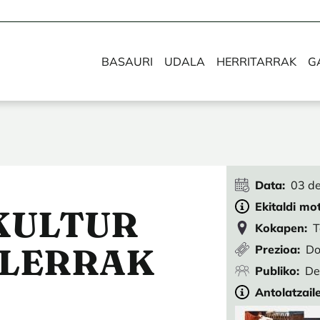
BASAURI
UDALA
HERRITARRAK
G
Data
03 de
Ekitaldi mo
 KULTUR
Kokapen
T
ILERRAK
Prezioa
Do
Publiko
De
Antolatzail