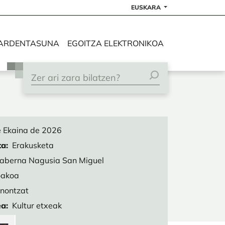
EUSKARA
ARDENTASUNA
EGOITZA ELEKTRONIKOA
 Ekaina de 2026
ta
Erakusketa
aberna Nagusia San Miguel
akoa
nontzat
ea
Kultur etxeak