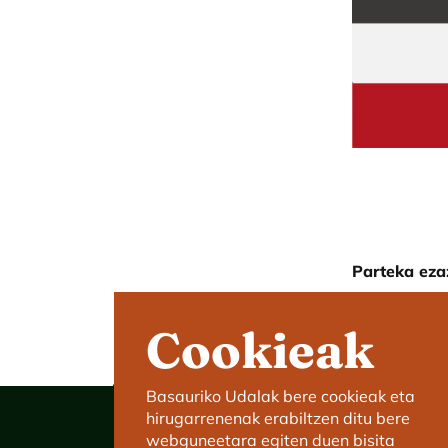
Parteka eza
Cookieak
Basauriko Udalak bere cookieak eta
hirugarrenenak erabiltzen ditu bere
webguneetara egiten duen bisita