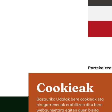
Parteka eza
Cookieak
Basauriko Udalak bere cookieak eta
hirugarrenenak erabiltzen ditu bere
webguneetara egiten duen bisita