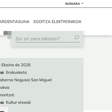
EUSKARA
ARDENTASUNA
EGOITZA ELEKTRONIKOA
 Ekaina de 2026
ta
Erakusketa
aberna Nagusia San Miguel
akoa
nontzat
ea
Kultur etxeak