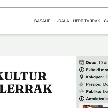
BASAURI
UDALA
HERRITARRAK
G
Data
10 de
Ekitaldi mo
 KULTUR
Kokapen
T
ILERRAK
Prezioa
Do
Publiko
De
Antolatzail