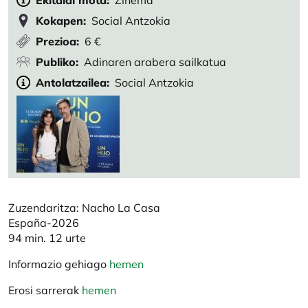
Ekitaldi mota
Zinema
Kokapen
Social Antzokia
Prezioa
6 €
Publiko
Adinaren arabera sailkatua
Antolatzailea
Social Antzokia
Zuzendaritza: Nacho La Casa
España-2026
94 min. 12 urte
Informazio gehiago
hemen
Erosi sarrerak
hemen