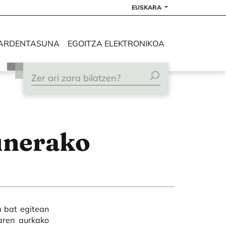
EUSKARA
ARDENTASUNA
EGOITZA ELEKTRONIKOA
unerako
a bat egitean
aren aurkako