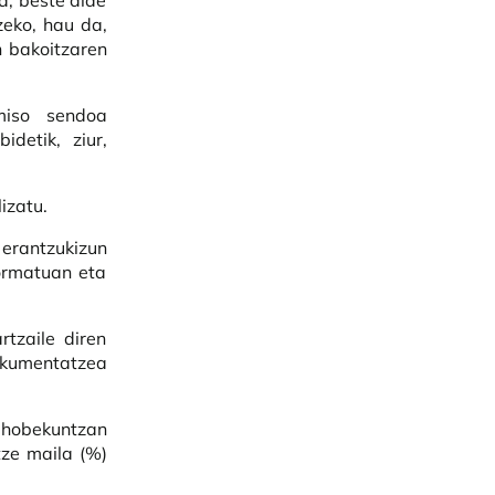
a, beste alde
zeko, hau da,
n bakoitzaren
miso sendoa
detik, ziur,
izatu.
rantzukizun
formatuan eta
tzaile diren
okumentatzea
hobekuntzan
tze maila (%)