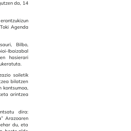
gutzen da, 14
 erantzukizun
n Toki Agenda
auri, Bilbo,
ioi-Ibaizabal
en hasierari
ukeratuta.
azio soiletik
tzea bilatzen
en kontsumoa,
keta arintzea
tsatu dira:
a” Arazoaren
behar du, eta