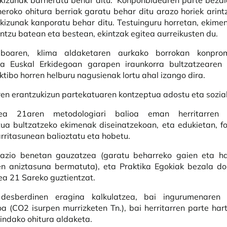
kizunak barneratu behar ditu. Konponbidearen parte bezal
neroko ohitura berriak garatu behar ditu arazo horiek arint
kizunak kanporatu behar ditu. Testuinguru horretan, ekime
entzu batean eta bestean, ekintzak egitea aurreikusten du.
ktiboaren, klima aldaketaren aurkako borrokan konpro
ta Euskal Erkidegoan garapen iraunkorra bultzatzearen bi
ktibo horren helburu nagusienak lortu ahal izango dira.
ren erantzukizun partekatuaren kontzeptua adostu eta sozial
ea 21aren metodologiari balioa eman herritarren e
ua bultzatzeko ekimenak diseinatzekoan, eta edukietan, 
rritasunean balioztatu eta hobetu.
kazio benetan gauzatzea (garatu beharreko gaien eta har
en aniztasuna bermatuta), eta Praktika Egokiak bezala d
a 21 Sareko guztientzat.
desberdinen eragina kalkulatzea, bai ingurumenaren 
oa (CO2 isurpen murrizketen Tn.), bai herritarren parte har
indako ohitura aldaketa.