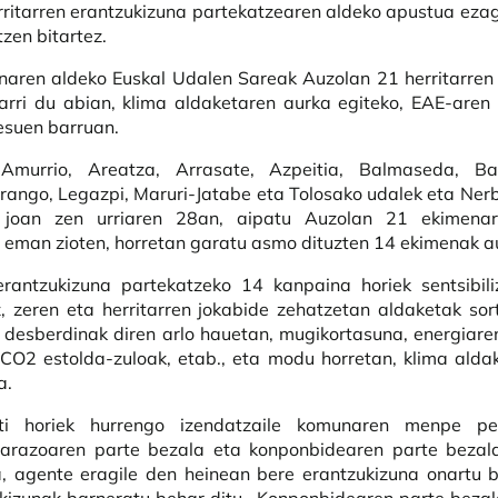
rritarren erantzukizuna partekatzearen aldeko apustua eza
zen bitartez.
naren aldeko Euskal Udalen Sareak Auzolan 21 herritarren
arri du abian, klima aldaketaren aurka egiteko, EAE-are
esuen barruan.
 Amurrio, Areatza, Arrasate, Azpeitia, Balmaseda, Bas
rango, Legazpi, Maruri-Jatabe eta Tolosako udalek eta Nerb
 joan zen urriaren 28an, aipatu Auzolan 21 ekimenar
a eman zioten, horretan garatu asmo dituzten 14 ekimenak a
erantzukizuna partekatzeko 14 kanpaina horiek sentsibiliz
 zeren eta herritarren jokabide zehatzetan aldaketak sor
n desberdinak diren arlo hauetan, mugikortasuna, energiar
CO2 estolda-zuloak, etab., eta modu horretan, klima alda
a.
ti horiek hurrengo izendatzaile komunaren menpe pen
k arazoaren parte bezala eta konponbidearen parte bezal
, agente eragile den heinean bere erantzukizuna onartu 