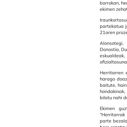
borrokan, he
ekimen zehat
Iraunkortasu
partekatua j
21aren proz
Alonsotegi,
Donostia, Du
eskualdeak,
ofizialtasun
Herritarren 
harago doaz,
baitute, hai
hondakinak, 
bilatu nahi d
Ekimen guz
“Herritarra
parte bezala