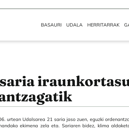
BASAURI
UDALA
HERRITARRAK
G
 saria iraunkortas
antzagatik
6. urtean Udalsarea 21 saria jaso zuen, eguzki ordenantz
mandako ekimena zela eta. Sariaren bidez, klima aldaket