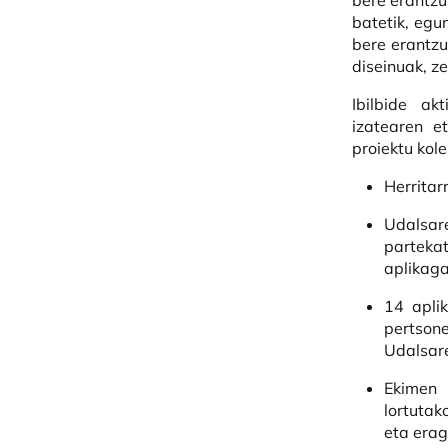
bere erantzu
batetik, egu
bere erantzu
diseinuak, z
Ibilbide a
izatearen e
proiektu kole
Herritar
Udalsar
partekat
aplikaga
14 apli
pertson
Udalsare
Ekimen 
lortutak
eta erag