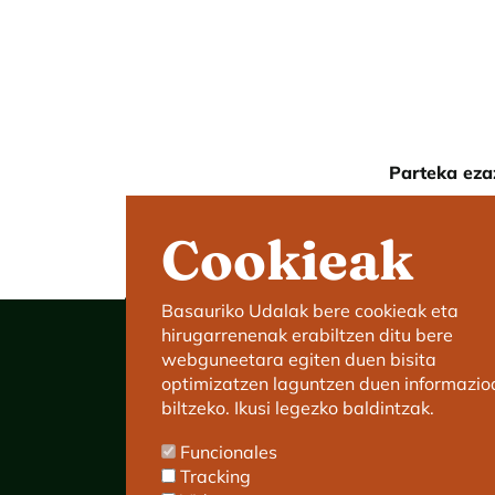
Parteka eza
Cookieak
Basauriko Udalak bere cookieak eta
hirugarrenenak erabiltzen ditu bere
webguneetara egiten duen bisita
optimizatzen laguntzen duen informazio
biltzeko. Ikusi legezko baldintzak.
Basauriko Udaletxea
Funcionales
C/ Kareaga Goikoa 52.
Tracking
P.K.:48970 Basauri.