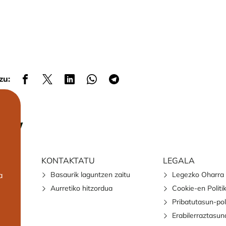
zu:
KONTAKTATU
LEGALA
a
Basaurik laguntzen zaitu
Legezko Oharra
Aurretiko hitzordua
Cookie-en Politi
Pribatutasun-pol
Erabilerraztasun