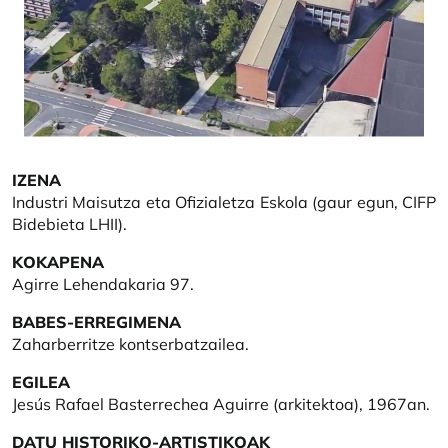
IZENA
Industri Maisutza eta Ofizialetza Eskola (gaur egun, CIFP
Bidebieta LHII).
KOKAPENA
Agirre Lehendakaria 97.
BABES-ERREGIMENA
Zaharberritze kontserbatzailea.
EGILEA
Jesús Rafael Basterrechea Aguirre (arkitektoa), 1967an.
DATU HISTORIKO-ARTISTIKOAK