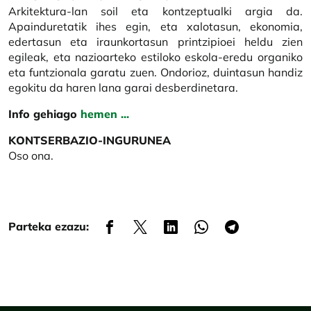
Arkitektura-lan soil eta kontzeptualki argia da.
Apainduretatik ihes egin, eta xalotasun, ekonomia,
edertasun eta iraunkortasun printzipioei heldu zien
egileak, eta nazioarteko estiloko eskola-eredu organiko
eta funtzionala garatu zuen. Ondorioz, duintasun handiz
egokitu da haren lana garai desberdinetara.
Info gehiago
hemen ...
KONTSERBAZIO-INGURUNEA
Oso ona.
Parteka ezazu: