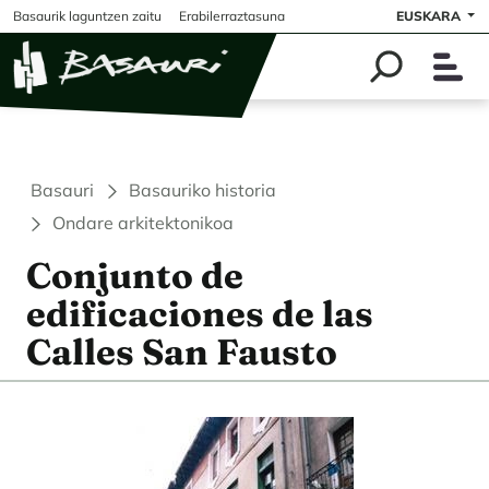
Skip to main content
Basaurik laguntzen zaitu
Erabilerraztasuna
EUSKARA
Basauri
Basauriko historia
Ondare arkitektonikoa
Conjunto de
edificaciones de las
Calles San Fausto