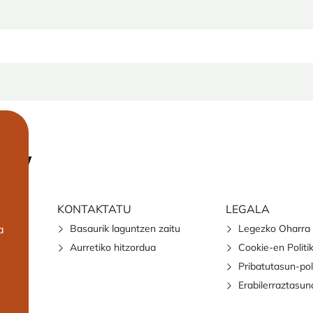
KONTAKTATU
LEGALA
a
Basaurik laguntzen zaitu
Legezko Oharra
Aurretiko hitzordua
Cookie-en Politi
Pribatutasun-pol
Erabilerraztasun