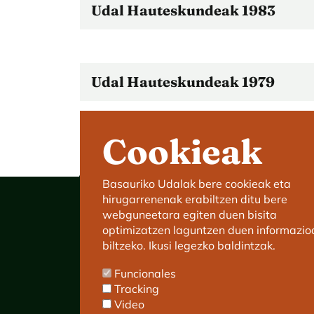
Udal Hauteskundeak 1983
Udal Hauteskundeak 1979
Cookieak
Basauriko Udalak bere cookieak eta
hirugarrenenak erabiltzen ditu bere
webguneetara egiten duen bisita
optimizatzen laguntzen duen informazio
biltzeko. Ikusi legezko baldintzak.
Basauriko Udaletxea
Funcionales
C/ Kareaga Goikoa 52.
Tracking
P.K.:48970 Basauri.
Video
Tlfn.: 94 466 63 00