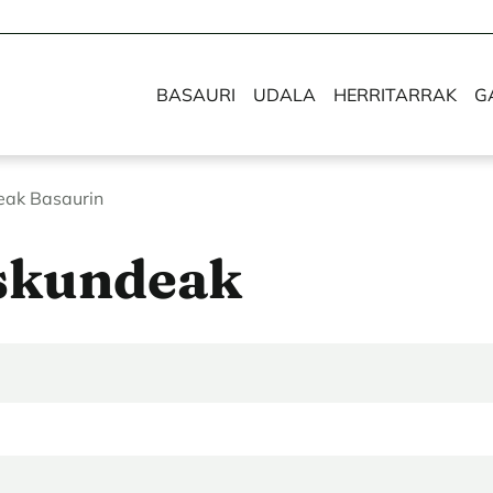
BASAURI
UDALA
HERRITARRAK
G
ak Basaurin
skundeak