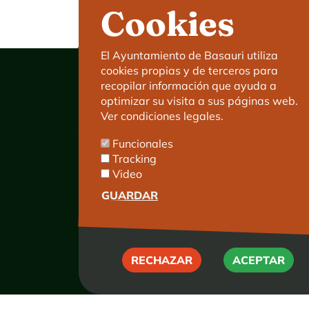
Cookies
El Ayuntamiento de Basauri utiliza
cookies propias y de terceros para
recopilar información que ayuda a
optimizar su visita a sus páginas web.
Ver condiciones legales.
Ayuntamiento de Basauri
Funcionales
C/ Kareaga Goikoa 52.
Tracking
C.P:48970 Basauri.
Video
Tlfn.: 94 466 63 00
Mensajes 24 horas: 900 840 841
GUARDAR
E-mail:
haz@basauri.eus
RECHAZAR
RECHAZAR
ACEPTAR