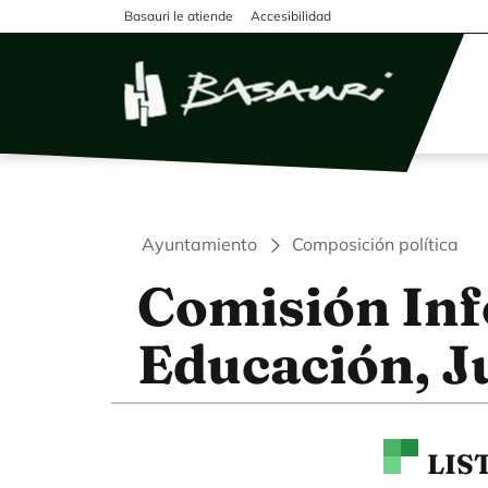
Pasar al contenido principal
Basauri le atiende
Accesibilidad
Ayuntamiento
Composición política
Comisión Inf
Educación, J
LIS