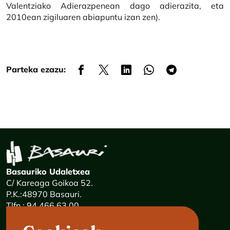
Valentziako Adierazpenean dago adierazita, eta
2010ean zigiluaren abiapuntu izan zen).
Parteka ezazu:
Basauriko Udaletxea
C/ Kareaga Goikoa 52.
P.K.:48970 Basauri.
Tlfn.: 94 466 63 00
24 ordu mezuak: 900 840 841
E-mail:
haz@basauri.eus