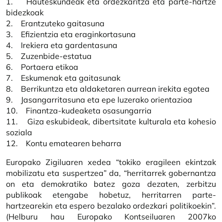
1. Hauteskundeak eta ordezkaritza eta parte-hartze
bidezkoak
2. Erantzuteko gaitasuna
3. Efizientzia eta eraginkortasuna
4. Irekiera eta gardentasuna
5. Zuzenbide-estatua
6. Portaera etikoa
7. Eskumenak eta gaitasunak
8. Berrikuntza eta aldaketaren aurrean irekita egotea
9. Jasangarritasuna eta epe luzerako orientazioa
10. Finantza-kudeaketa osasungarria
11. Giza eskubideak, dibertsitate kulturala eta kohesio
soziala
12. Kontu ematearen beharra
Europako Zigiluaren xedea “tokiko eragileen ekintzak
mobilizatu eta suspertzea” da, “herritarrek gobernantza
on eta demokratiko batez goza dezaten, zerbitzu
publikoak etengabe hobetuz, herritarren parte-
hartzearekin eta espero bezalako ordezkari politikoekin”.
(Helburu hau Europako Kontseiluaren 2007ko