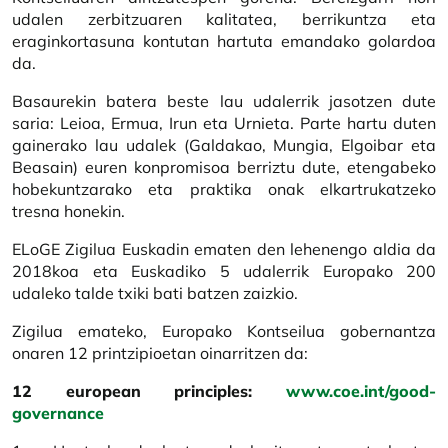
udalen zerbitzuaren kalitatea, berrikuntza eta
eraginkortasuna kontutan hartuta emandako golardoa
da.
Basaurekin batera beste lau udalerrik jasotzen dute
saria: Leioa, Ermua, Irun eta Urnieta. Parte hartu duten
gainerako lau udalek (Galdakao, Mungia, Elgoibar eta
Beasain) euren konpromisoa berriztu dute, etengabeko
hobekuntzarako eta praktika onak elkartrukatzeko
tresna honekin.
ELoGE Zigilua Euskadin ematen den lehenengo aldia da
2018koa eta Euskadiko 5 udalerrik Europako 200
udaleko talde txiki bati batzen zaizkio.
Zigilua emateko, Europako Kontseilua gobernantza
onaren 12 printzipioetan oinarritzen da:
12 european principles:
www.coe.int/good-
governance