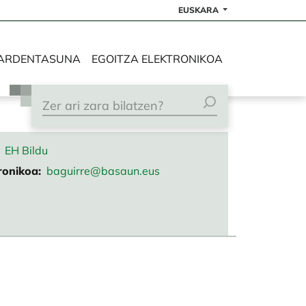
EUSKARA
ARDENTASUNA
EGOITZA ELEKTRONIKOA
EH Bildu
ronikoa
baguirre@basaun.eus