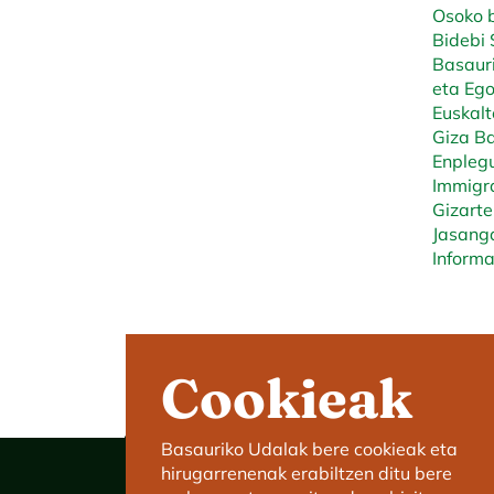
Osoko b
Bidebi 
Basauri
eta Ego
Euskalt
Giza Ba
Enplegu
Immigra
Gizarte
Jasanga
Informa
Cookieak
Basauriko Udalak bere cookieak eta
hirugarrenenak erabiltzen ditu bere