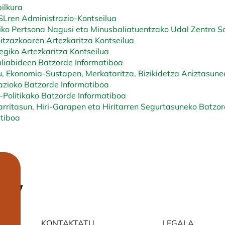
ilkura
SLren Administrazio-Kontseilua
ko Pertsona Nagusi eta Minusbaliatuentzako Udal Zentro So
itzazkoaren Artezkaritza Kontseilua
egiko Artezkaritza Kontseilua
liabideen Batzorde Informatiboa
, Ekonomia-Sustapen, Merkataritza, Bizikidetza Aniztasune
zioko Batzorde Informatiboa
-Politikako Batzorde Informatiboa
rritasun, Hiri-Garapen eta Hiritarren Segurtasuneko Batzo
tiboa
KONTAKTATU
LEGALA