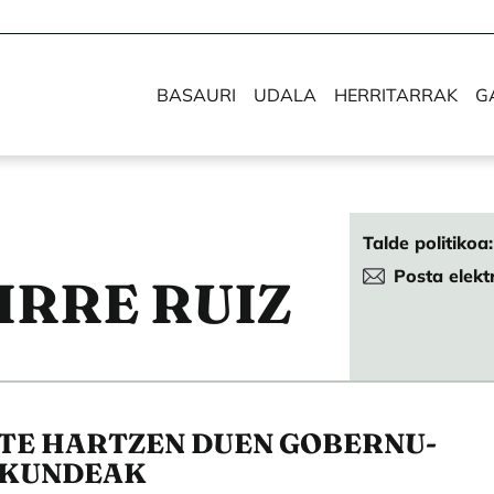
BASAURI
UDALA
HERRITARRAK
G
Talde politikoa
Posta elekt
IRRE RUIZ
TE HARTZEN DUEN GOBERNU-
KUNDEAK