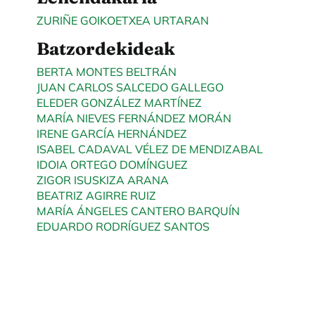
ZURIÑE GOIKOETXEA URTARAN
Batzordekideak
BERTA MONTES BELTRÁN
JUAN CARLOS SALCEDO GALLEGO
ELEDER GONZÁLEZ MARTÍNEZ
MARÍA NIEVES FERNÁNDEZ MORÁN
IRENE GARCÍA HERNÁNDEZ
ISABEL CADAVAL VÉLEZ DE MENDIZABAL
IDOIA ORTEGO DOMÍNGUEZ
ZIGOR ISUSKIZA ARANA
BEATRIZ AGIRRE RUIZ
MARÍA ÁNGELES CANTERO BARQUÍN
EDUARDO RODRÍGUEZ SANTOS