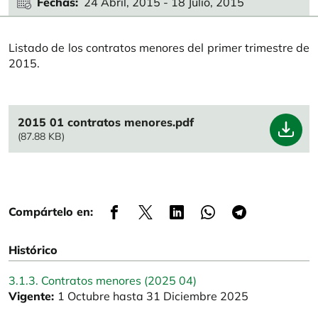
Fechas
24 Abril, 2015
-
18 Julio, 2015
Listado de los contratos menores del primer trimestre de
2015.
File
2015 01 contratos menores.pdf
(87.88 KB)
Compártelo en:
Histórico
3.1.3. Contratos menores (2025 04)
Vigente:
1 Octubre hasta 31 Diciembre 2025