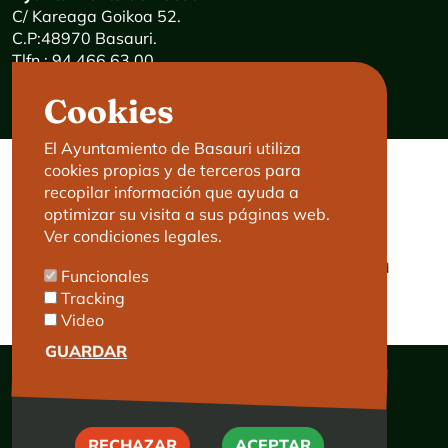
C/ Kareaga Goikoa 52.
C.P:48970 Basauri.
Tlfn.: 94 466 63 00
Mensajes 24 horas: 900 840 841
Cookies
E-mail:
haz@basauri.eus
El Ayuntamiento de Basauri utiliza
cookies propias y de terceros para
CONTACTO
LEGAL
recopilar información que ayuda a
optimizar su visita a sus páginas web.
Basauri le atiende
Aviso legal
Ver condiciones legales.
Cita previa
Política de Cookies
Política de privacidad
Funcionales
Accesibilidad
Tracking
Video
GUARDAR
RECHAZAR
RECHAZAR
ACEPTAR