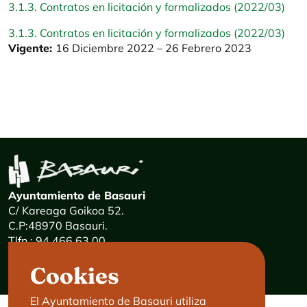
3.1.3. Contratos en licitación y formalizados (2022/03)
3.1.3. Contratos en licitación y formalizados (2022/03)
Vigente:
16 Diciembre 2022 – 26 Febrero 2023
Ayuntamiento de Basauri
C/ Kareaga Goikoa 52.
C.P:48970 Basauri.
Tlfn.: 94 466 63 00
Mensajes 24 horas: 900 840 841
Cookies
E-mail:
haz@basauri.eus
El Ayuntamiento de Basauri utiliza