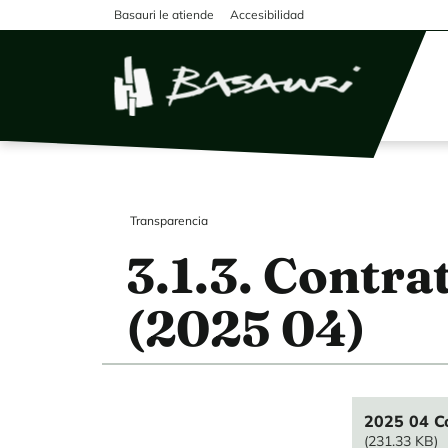
Pasar al contenido principal
Basauri le atiende
Accesibilidad
Transparencia
3.1.3. Contr
(2025 04)
File
2025 04 C
(231.33 KB)