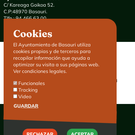
C/ Kareaga Goikoa 52.
C.P:48970 Basauri.
Tlfn.: 94 466 63 00
Mensajes 24 horas: 900 840 841
Cookies
E-mail:
haz@basauri.eus
El Ayuntamiento de Basauri utiliza
cookies propias y de terceros para
CONTACTO
LEGAL
recopilar información que ayuda a
optimizar su visita a sus páginas web.
Basauri le atiende
Aviso legal
Ver condiciones legales.
Cita previa
Política de Cookies
Política de privacidad
Funcionales
Accesibilidad
Tracking
Video
GUARDAR
RECHAZAR
RECHAZAR
ACEPTAR