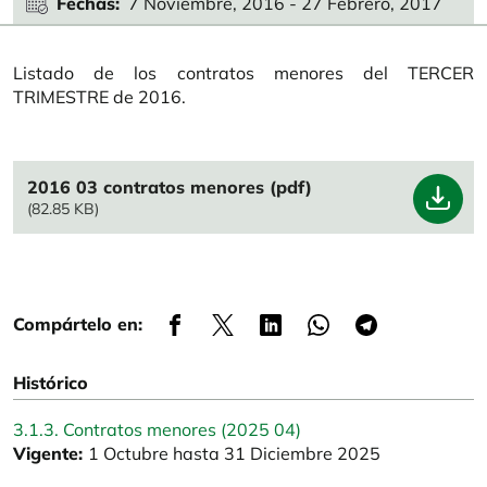
Fechas
7 Noviembre, 2016
-
27 Febrero, 2017
Listado de los contratos menores del TERCER
TRIMESTRE de 2016.
File
2016 03 contratos menores (pdf)
(82.85 KB)
Compártelo en:
Histórico
3.1.3. Contratos menores (2025 04)
Vigente:
1 Octubre hasta 31 Diciembre 2025