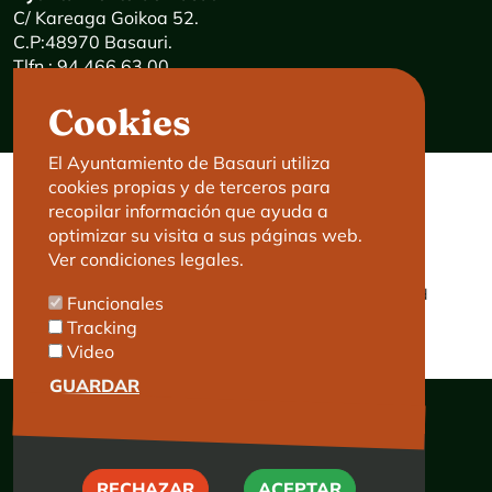
C/ Kareaga Goikoa 52.
C.P:48970 Basauri.
Tlfn.: 94 466 63 00
Mensajes 24 horas: 900 840 841
Cookies
E-mail:
haz@basauri.eus
El Ayuntamiento de Basauri utiliza
cookies propias y de terceros para
CONTACTO
LEGAL
recopilar información que ayuda a
optimizar su visita a sus páginas web.
Basauri le atiende
Aviso legal
Ver condiciones legales.
Cita previa
Política de Cookies
Política de privacidad
Funcionales
Accesibilidad
Tracking
Video
GUARDAR
RECHAZAR
RECHAZAR
ACEPTAR