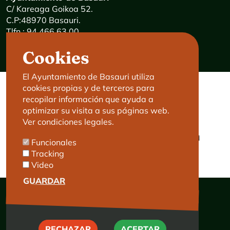
C/ Kareaga Goikoa 52.
C.P:48970 Basauri.
Tlfn.: 94 466 63 00
Mensajes 24 horas: 900 840 841
Cookies
E-mail:
haz@basauri.eus
El Ayuntamiento de Basauri utiliza
cookies propias y de terceros para
CONTACTO
LEGAL
recopilar información que ayuda a
optimizar su visita a sus páginas web.
Basauri le atiende
Aviso legal
Ver condiciones legales.
Cita previa
Política de Cookies
Política de privacidad
Funcionales
Accesibilidad
Tracking
Video
GUARDAR
RECHAZAR
RECHAZAR
ACEPTAR